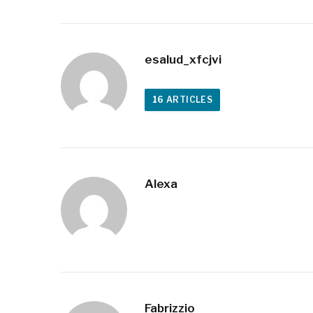
esalud_xfcjvi
16
ARTICLES
Alexa
Fabrizzio