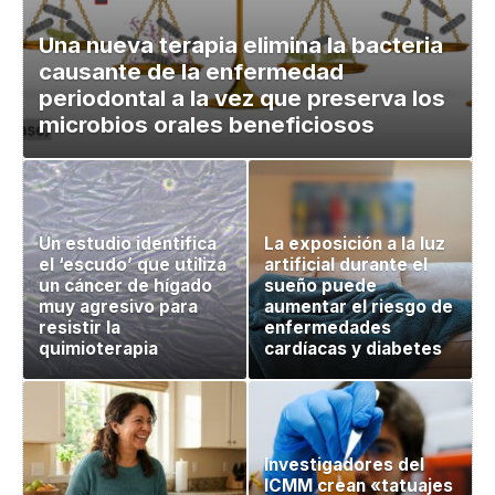
Una nueva terapia elimina la bacteria
causante de la enfermedad
periodontal a la vez que preserva los
microbios orales beneficiosos
Un estudio identifica
La exposición a la luz
el ‘escudo’ que utiliza
artificial durante el
un cáncer de hígado
sueño puede
muy agresivo para
aumentar el riesgo de
resistir la
enfermedades
quimioterapia
cardíacas y diabetes
Investigadores del
ICMM crean «tatuajes