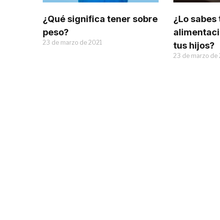
¿Qué significa tener sobre
¿Lo sabes 
peso?
alimentaci
23 de marzo de 2021
tus hijos?
23 de marzo de