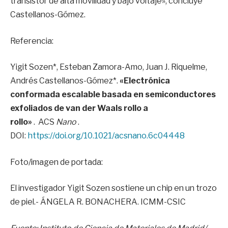
transistor de alta movilidad y bajo voltaje», concluye
Castellanos-Gómez.
Referencia:
Yigit Sozen*, Esteban Zamora-Amo, Juan J. Riquelme,
Andrés Castellanos-Gómez*.
«Electrónica
conformada escalable basada en semiconductores
exfoliados de van der Waals rollo a
rollo»
. ACS
Nano
.
DOI:
https://doi.org/10.1021/acsnano.6c04448
Foto/imagen de portada:
El investigador Yigit Sozen sostiene un chip en un trozo
de piel.- ÁNGELA R. BONACHERA. ICMM-CSIC